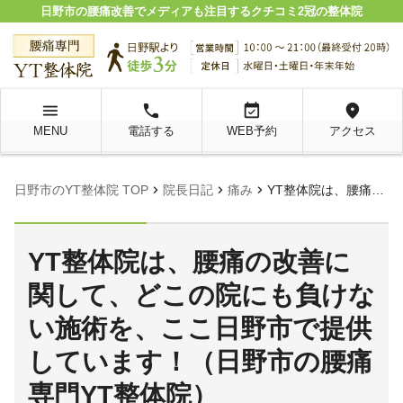
日野市の腰痛改善でメディアも注目するクチコミ2冠の整体院
menu
local_phone
event_available
location_on
MENU
電話する
WEB予約
アクセス
chevron_right
chevron_right
chevron_right
日野市のYT整体院 TOP
院長日記
痛み
YT整体院は、腰痛の改善に関して、どこの院にも負けない施術を、ここ日野市で提供しています！（日野市の腰痛専門YT整体院）
YT整体院は、腰痛の改善に
関して、どこの院にも負けな
い施術を、ここ日野市で提供
しています！（日野市の腰痛
専門YT整体院）