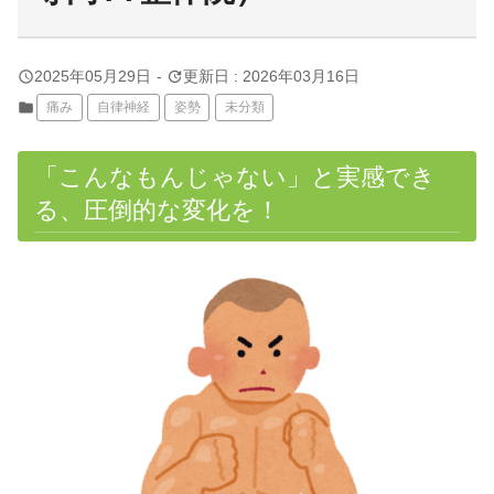
query_builder
update
2025年05月29日
-
更新日 : 2026年03月16日
folder
痛み
自律神経
姿勢
未分類
「こんなもんじゃない」と実感でき
る、圧倒的な変化を！