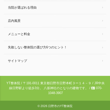
当院が選ばれる理由
店内風景
メニューと料金
失敗しない整体院の選び方6つのヒント！
サイトマップ
YT整体院 / 〒191-0011 東京都日野市日野本町３ー１４－９ / JR中央
contact_phone
線日野駅より徒歩3分。 八坂神社のとなりの建物です。 /
070-
1048-3907
© 2026
日野市のYT整体院