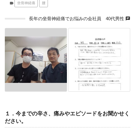
label
坐骨神経痛
腰
chat
長年の坐骨神経痛でお悩みの会社員 40代男性
１．今までの辛さ、痛みやエピソードをお聞かせく
ださい。