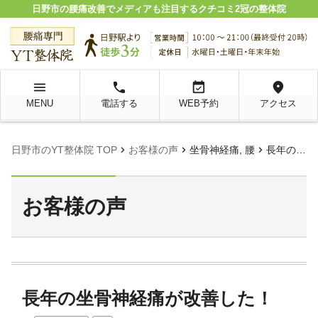
日野市の腰痛改善でメディアも注目するクチコミ2冠の整体院
menu
local_phone
event_available
location_on
MENU
電話する
WEB予約
アクセス
chevron_right
chevron_right
chevron_right
日野市のYT整体院 TOP
お客様の声
坐骨神経痛, 腰
長年の坐骨神経痛が改善した！
お客様の声
長年の坐骨神経痛が改善した！