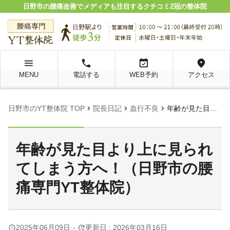
日野市の腰痛改善でメディアも注目するクチコミ2冠の整体院
menu
local_phone
event_available
location_on
MENU
電話する
WEB予約
アクセス
chevron_right
chevron_right
chevron_right
日野市のYT整体院 TOP
院長日記
血行不良
年齢が見た目より上に見られてしまう方へ！（日野市の腰痛専門YT整体院）
年齢が見た目より上に見られ
てしまう方へ！（日野市の腰
痛専門YT整体院）
query_builder
update
2025年06月09日
-
更新日 : 2026年03月16日