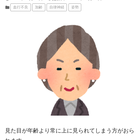
folder
血行不良
加齢
自律神経
姿勢
見た目が年齢より常に上に見られてしまう方がおら