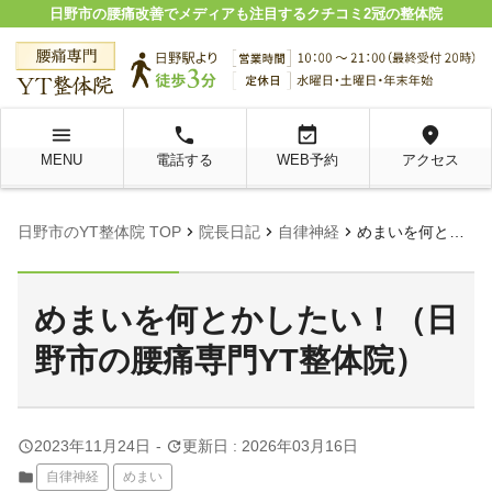
日野市の腰痛改善でメディアも注目するクチコミ2冠の整体院
menu
local_phone
event_available
location_on
MENU
電話する
WEB予約
アクセス
chevron_right
chevron_right
chevron_right
日野市のYT整体院 TOP
院長日記
自律神経
めまいを何とかしたい！（日野市の腰痛専門YT整体院）
めまいを何とかしたい！（日
野市の腰痛専門YT整体院）
query_builder
update
2023年11月24日
-
更新日 : 2026年03月16日
folder
自律神経
めまい