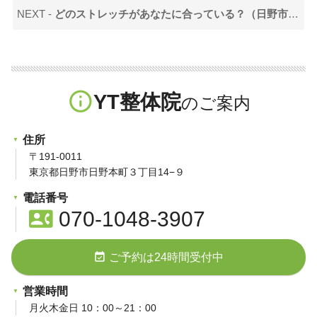
NEXT -
どのストレッチがあなたに合っている？（日野市の腰痛専門YT整体院）
info_outline
YT整体院
住所
〒191-0011
東京都日野市日野本町３丁目14−９
電話番号
contact_phone
070-1048-3907
event_available
ご予約は24時間受付中
営業時間
月火木金日 10：00～21：00