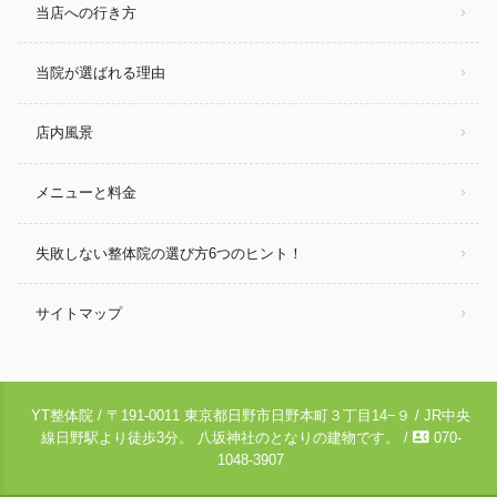
当店への行き方
当院が選ばれる理由
店内風景
メニューと料金
失敗しない整体院の選び方6つのヒント！
サイトマップ
YT整体院 / 〒191-0011 東京都日野市日野本町３丁目14−９ / JR中央
contact_phone
線日野駅より徒歩3分。 八坂神社のとなりの建物です。 /
070-
1048-3907