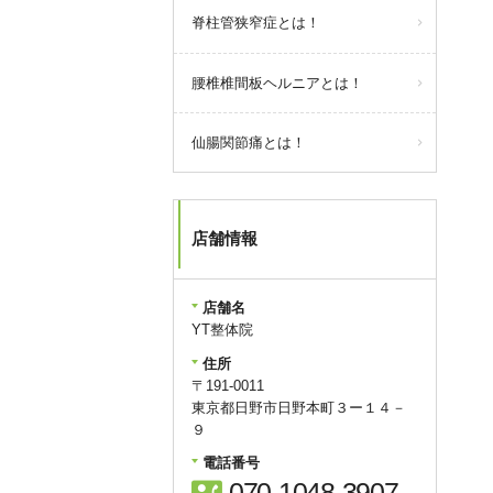
脊柱管狭窄症とは！
腰椎椎間板ヘルニアとは！
仙腸関節痛とは！
店舗情報
店舗名
YT整体院
住所
〒191-0011
東京都日野市日野本町３ー１４－
９
電話番号
contact_phone
070-1048-3907