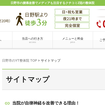
日野市の腰痛改善でメディアも注目するクチコミ2冠の整体院
当店への行き方
メニューと料金
へ
ご
access
price
chevron_right
日野市のYT整体院 TOP
サイトマップ
サイトマップ
当院が自律神経を改善できる理由！