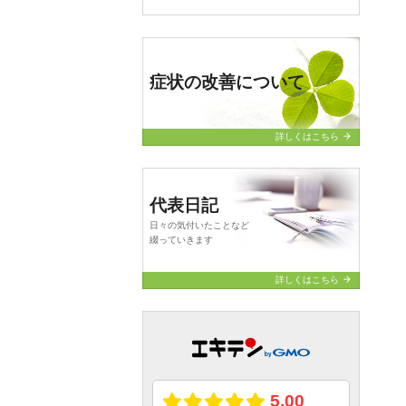
症状の改善について
arrow_forward
詳しくはこちら
代表日記
日々の気付いたことなど
綴っていきます
arrow_forward
詳しくはこちら