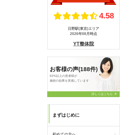
お客様の声(188件)
93%以上の患者様が
施術の効果を実感しています
arrow_forward
詳しくはこちら
まずはじめに
初めての方へ