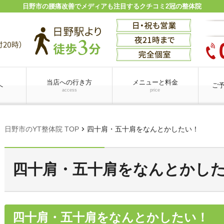
日野市の腰痛改善でメディアも注目するクチコミ2冠の整体院
当店への行き方
メニューと料金
へ
ご
access
price
chevron_right
日野市のYT整体院 TOP
四十肩・五十肩をなんとかしたい！
四十肩・五十肩をなんとかし
四十肩・五十肩をなんとかしたい！