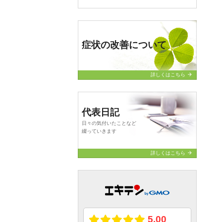
症状の改善について
arrow_forward
詳しくはこちら
代表日記
日々の気付いたことなど
綴っていきます
arrow_forward
詳しくはこちら