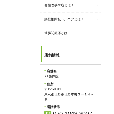
脊柱管狭窄症とは！
腰椎椎間板ヘルニアとは！
仙腸関節痛とは！
店舗情報
店舗名
YT整体院
住所
〒191-0011
東京都日野市日野本町３ー１４－
９
電話番号
contact_phone
070-1048-3907