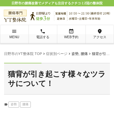
日野市の腰痛改善でメディアも注目するクチコミ2冠の整体院
menu
local_phone
event_available
location_on
MENU
電話する
WEB予約
アクセス
chevron_right
chevron_right
chevron_right
日野市のYT整体院 TOP
症状別ページ
姿勢, 腰痛
猫背が引き起こす様々なツラサについて！
猫背が引き起こす様々なツラ
サについて！
label
姿勢
腰痛